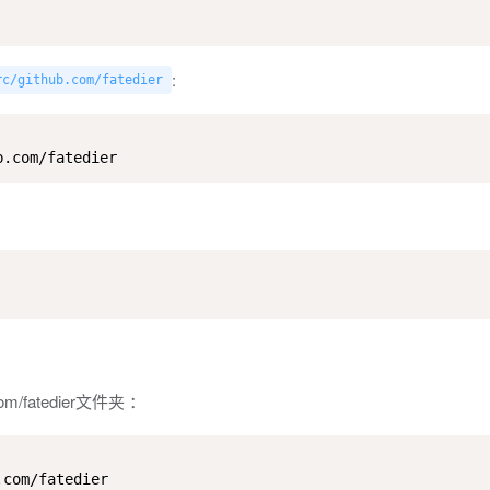
:
rc/github.com/fatedier
b.com/fatedier
m/fatedier文件夹 ：
.com/fatedier