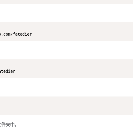
b.com/fatedier
atedier
文件夹中。