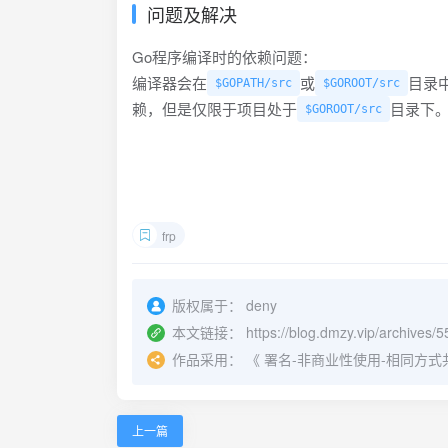
问题及解决
Go程序编译时的依赖问题：
编译器会在
或
目录
$GOPATH/src
$GOROOT/src
赖，但是仅限于项目处于
目录下
$GOROOT/src
frp
版权属于：
deny
本文链接：
https://blog.dmzy.vip/archives/5
作品采用：
《
署名-非商业性使用-相同方式共享 4.
上一篇