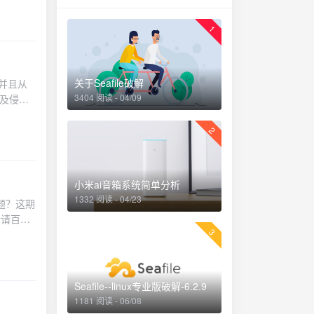
 启动之
直接进
1
thub
 另一种
源 ->
关于Seafile破解
并且从
3404 阅读 - 04/09
涉及侵权
码。解密
uby
2
串
： 只需
运行命
小米ai音箱系统简单分析
1332 阅读 - 04/23
题？这期
情请百
3
是怎么玩
色的电路
的小爱音
）所以为
Seafile--linux专业版破解-6.2.9
上小爱音
1181 阅读 - 06/08
载情况：