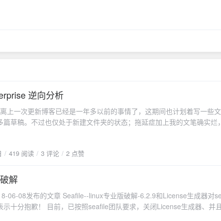
terprise 逆向分析
槽 距离上一次更新博客已经是一年多以前的事情了，这期间也计划着写一些
多篇草稿。不过也仅处于新建文件夹的状态；拖延症加上我的文笔确实烂
天能更新这篇文章，还是多亏了失眠让睡不着觉。我也感觉近期失眠有点
左右入睡，第二天7点半准时醒来，之后便睡不着了；着实感觉有点吃不消
日
419 阅读
3 评论
2 点赞
进入正题。 前言 在很早选型git服务器的时候了解到github企业版，但
ab社区版。虽然使用了gitlab，但还是想试试github，于是便盘算着尝试逆向gi
间也是短短续续的在进行分析； 在几个月前，分析了gitlab企业版的授
le破解
hub进行逆向。 首先便是去搜索相关资料，结果可想而知，翻来覆去也就那
06-08发布的文章 Seafile--linux专业版破解-6.2.9和License生成器对sea
有细致的过程（如果有的话就不会有这片文章了）。 正文 以下部分截图
示十分抱歉！ 目前，已按照seafile团队要求，关闭License生成器、并
本，适用于最新版本，截图可能稍显出入。 官网提供了多种介质的下载，不
文件下载地址、评论以及其他涉及到破解Seafile专业版的文章，仅保留
虚拟机运行的，并没有物理机的安装介质。 安装步骤也十分简单，只需下