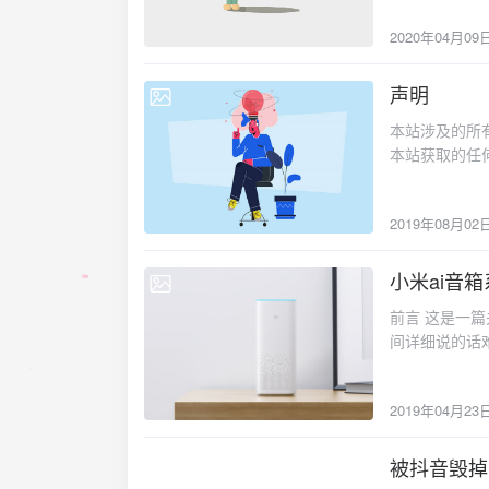
技术分析的部
的介质导入即
2020年04月09
后，虚拟机会
行登录。 所以
声明
虚拟机的磁盘挂
2019-08-02
方案是通过恢复
本站涉及的所
开机后马上选择第二项 -> 继续
本站获取的任
一顿分析后得知
问题，请联系
这部分网上有
程序，将eva
2019年08月02
__ruby_concealer
调用的函数了，
小米ai音
要将此处的rb_
2019-04-23
令./ruby 加密文
前言 这是一
; argv .text:0000000000071746 mov rdx,
间详细说的话难
argc .text:000000000007174E mov [rsp+
度，以下简称h
rb_f_eval .text:0000000000071758 m
hass的话，
rbx, fs:28h .text:000000000007176
2019年04月23
板和绿色的电
令地址：0x71753 指令长度：0x5 指令：E8 58 
箱就是绿色的
令 , 58 A4 11 00
了达到修改系
被抖音毁掉
2018-06-29
0x18BBB0 函数地址 - 指令地址 - 指令长度 = 00 11 A4 58 0x18BBB0 - 0x71753 - 0x5 函数名
箱，用户名为r