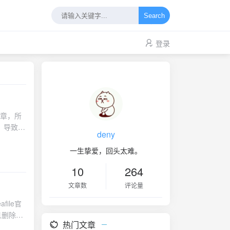
Search
登录
文章，所
，导致我
deny
严重了，
。 好
一生挚爱，回头太难。
是最终还
10
264
thub
权之后，
文章数
评论量
么几篇文
file官
与分析基
且删除破
过无一例
热门文章
该文章中
载对应