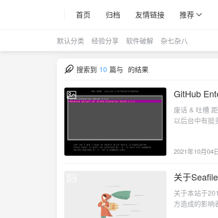
首页
归档
友情链接
推荐
默认分类
经验分享
软件破解
杂七杂八
搜索到
10
篇与
的结果
GitHub En
2021-10-04
废话 & 吐
以后台中有挺
无从下笔。今
每天凌晨4点
2021年10月04
了，吐槽完毕，
是使用了gitl
玩玩；不过这期
关于Seafi
2020-04-09
才正式对git
关于本站于2018-
章，而且并没
方造成的影响表
于3.1.5版
解机制文章中的
外的都是基于