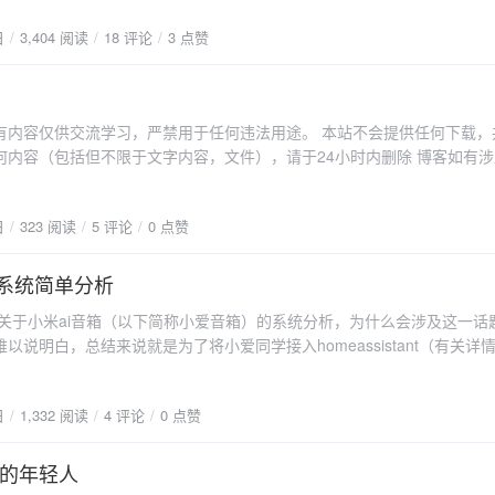
分内容 最后希望大家支持正版，拒绝传播盗版软件
可。 需要注意的是在启动前需要增加一块虚拟硬盘，大小建议100G以上。
日
3,404 阅读
18 评论
3 点赞
提供一个ssh端口122供管理使用，但问题在于我们并没有账号密码，不能
首要便是解决ssh登录问题，这里提供我的解决思路： 导入后不要启动，将gi
载到其他linux虚拟机上进行修改。具体需要修改什么请自行查找资料。
模式进行修改，同样的也不提供具体的教程。 进入恢复模式步骤： 打开电
有内容仅供交流学习，严禁用于任何违法用途。 本站不会提供任何下载，
选择第二项 完成修改后重启系统便可以使用ssh进行连接。 经过
何内容（包括但不限于文字内容，文件），请于24小时内删除 博客如有
github使用ruby编写，但是ruby文件是加密的，需要解密后才能得到源
我进行相关处理。
相关资料可查询。不过网上有些文章已经过时了。 我使用的解密方法是修改r
l函数替换成了puts。步骤如下： 拖入IDA 64位，等待分析完成，搜索字符
日
323 阅读
5 评论
0 点赞
__，找到引用位置后一路跟过去。 concealer_load 这个函数便是文件加载后
该函数作用是将ruby内容解密并调用rb_f_eval进行执行。 具体修改方法
箱系统简单分析
f_eval函数改成rb_f_puts函数，将修改后的文件上传到github虚拟机，
件，即可实现将文件解密并打印到屏幕。 .text:0000000000071743 mov rsi, rbx
篇关于小米ai音箱（以下简称小爱音箱）的系统分析，为什么会涉及这一话
 self ; self .text:0000000000071749 mov edi, 3 ;
以说明白，总结来说就是为了将小爱同学接入homeassistant（有关详
48h+var_38], rax .text:0000000000071753 call
ass）。如果你了解hass后并且也打算倒腾倒腾，或者说想看看大神们
ov rbx, [rsp+48h+var_30] .text:000000000007175D xor
这里也推荐一个网站 hassbian。 小爱音箱内部电路板是有两个版本的，黑
6 jnz loc_71819 .text:000000000007176C add rsp, 28h 指
日
1,332 阅读
4 评论
0 点赞
路板；而黑色是能够修改系统文件的，绿色则不能；（不幸的是我手里头
A4 11 00 指令名称：call rb_f_eval E8 -> call指
，也一直靠着一套“生命维持系统”才能实现开机自启和守护进程等功能；
 -> rb_f_eval函数与当前指令的相对位置。 函数名称：rb_f_eval 函数地址：
统文件的目的，对小爱音箱的系统进行了大致的分析。 正文 通过ssh连接
的年轻人
oot，无密码。（前提是开启了ssh，参考文章） 使用df命令查看分区挂