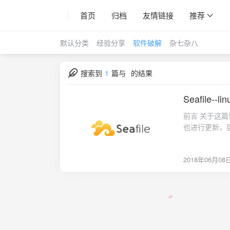
首页
归档
友情链接
推荐
默认分类
经验分享
软件破解
杂七杂八
搜索到
1
篇与
的结果
Seafile--
2018-06-08
前言 关于这篇博文最先是3月30号在吾爱破解论坛发布的帖子（原帖地址）；早就打算在博客上
也进行更新，
子，并稍微的进
是国人开发的一
2018年06月08
于seafil
版功能上没有
版） 虽然说
新手的我用这
对限制人数进
本 6.2.9 经过大致的分析得知： 前台使用p
写； 于是可以先从前台下手，故意注册第4个用户使其提示错误信息，并根据错误信息追踪代码