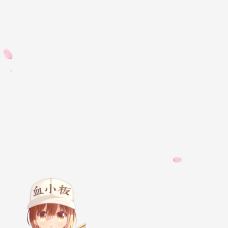
调用情况及位置
server-6.2.9/s
user_number_over_limit(new
is_pro_version(): try: # get license user limit license_dict = parse_lice
int(license_dict.get('MaxUsers',
ccnet_api.count_emailusers('DB') act
active_users = active
active_db_users if new_users < 0: logger.debug('`new_users` must be great
0.') return False elif new_users == 0: return active_users >= max_users else: return
active_users + new_users > max_
else: return False 难道真的就么简单？？ 我猜想既然使用了C编写后端，那么肯定不会如此简
单。于是把3
户失败。果然没那么简
质上的操作，
语言程序进行的
的都还是用C写的。 突然想起启动时控制台的输出信息，于是分析了Se
动脚本中所启动的几
6.2.9/seaf
编代码将原本的
位用户。至此程