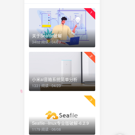
o-
1
关于Seafile破解
3402 阅读 - 04/09
2
了添加用
小米ai音箱系统简单分析
1331 阅读 - 04/23
信调用C
验证之类
3
然后修改汇
Seafile--linux专业版破解-6.2.9
注册第四
1179 阅读 - 06/08
到了授权