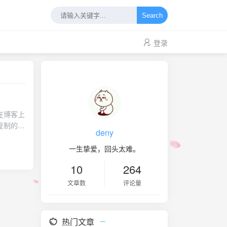
Search
登录
复制的帖
deny
ile也
le 关
一生挚爱，回头太难。
买的专业
10
264
版的破解
让作为
文章数
评论量
主要是
的最新版
热门文章