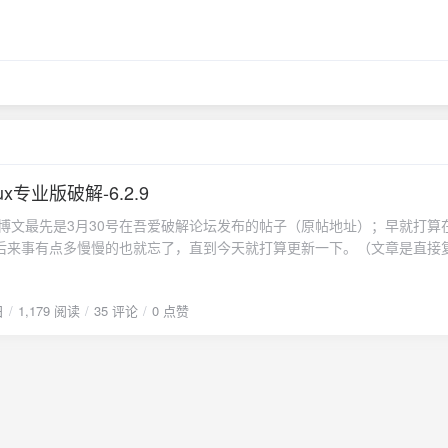
linux专业版破解-6.2.9
后来事有点多慢慢的也就忘了，直到今天就打算更新一下。（文章是直接
行了修改） PS：破解版本玩玩就好了，切勿用于其他非法用途。毕竟Seaf
款程序,同时在此呼吁有条件的各位购买正版，以支持国产软件发展。 Seafi
日
1,179 阅读
35 评论
0 点赞
e的介绍请自行百度，其实官方是提供了专业版的，而且免费的专业版跟付了钱
任何区别，主要是免费的只能注册三个用户。（百度上也貌似找不到专业
是可用的状态，但是我的感觉是十分蛋疼。毕竟有强迫症在作怪，正好可以
个程序来练练手。 破解过程 *破解的过程可能不会写的很详细。 此次破解
行了破解使其突破3人的限制。（将其修改为1000人） 破解的版本为目前
ython语言编写，框架是django； 后端使用C语言编