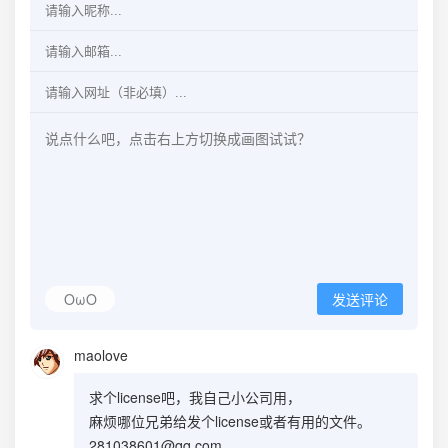
OωO
发送评论
maolove
求个license吧，我自己小公司用，
麻烦哪位兄弟给发个license或者有用的文件。
281038601@qq.com