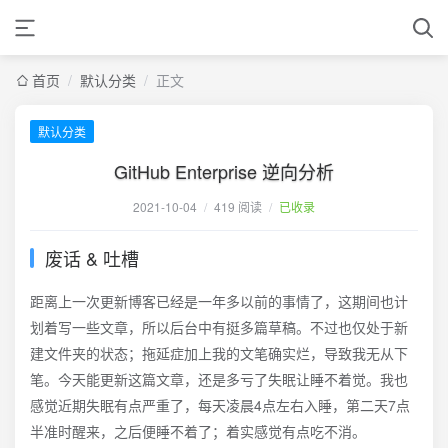
首页
/
默认分类
/
正文
默认分类
GitHub Enterprise 逆向分析
2021-10-04
/
419 阅读
/
已收录
废话 & 吐槽
距离上一次更新博客已经是一年多以前的事情了，这期间也计
划着写一些文章，所以后台中有挺多篇草稿。不过也仅处于新
建文件夹的状态；拖延症加上我的文笔确实烂，导致我无从下
笔。今天能更新这篇文章，还是多亏了失眠让睡不着觉。我也
感觉近期失眠有点严重了，每天凌晨4点左右入睡，第二天7点
半准时醒来，之后便睡不着了；着实感觉有点吃不消。